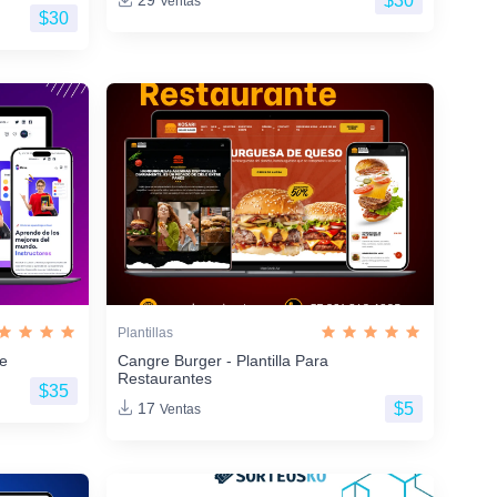
$30
29
Ventas
$30
Plantillas
ne
Cangre Burger - Plantilla Para
Restaurantes
$35
$5
17
Ventas