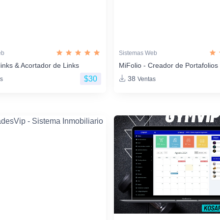
eb
Sistemas Web
links & Acortador de Links
MiFolio - Creador de Portafoli
$30
38
s
Ventas