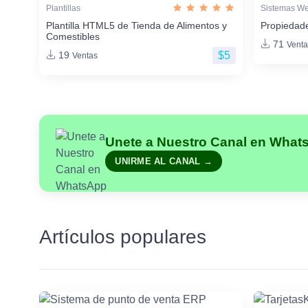
Plantillas
Sistemas W
Plantilla HTML5 de Tienda de Alimentos y
Propiedade
Comestibles
71
Venta
$5
19
Ventas
Unete a Nuestro Canal en What
UNIRME AL CANAL →
Artículos populares