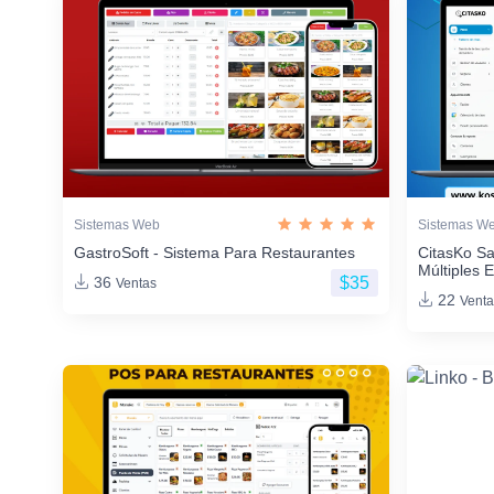
Sistemas Web
Sistemas W
GastroSoft - Sistema Para Restaurantes
CitasKo Sa
Múltiples 
$35
36
Ventas
22
Venta