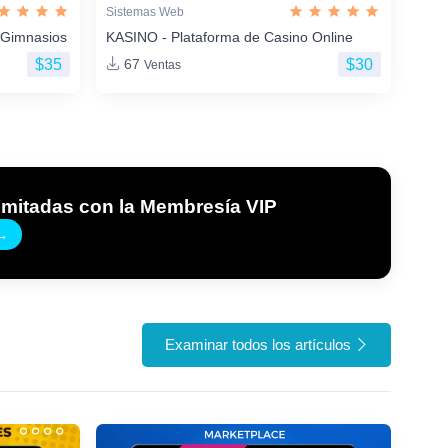
Sistemas Web
 Gimnasios
KASINO - Plataforma de Casino Online
$35
$30
67
Ventas
imitadas con la Membresía VIP
→
Examinar todos los artículos