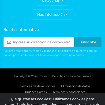
Categorías
Más información
Boletin informativo
Subscribe
¿Quieres más scripts, temas y plantillas? ¡Suscríbete a nuestra lista de
correo para recibir una notificación cuando haya novedades!
Copyright © 2026. Todos los Derechos Reservados. kosari
Politicas de devoluciones
Eliminación de datos
Quiénes Somos
Términos y condiciones
Politica de privacidad
¿Le gustan las cookies? Utilizamos cookies para
garantizarle la mejor experiencia en nuestro sitio web.