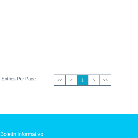
5 Entries Per Page
1
<<
<
>
>>
Boletin informativo