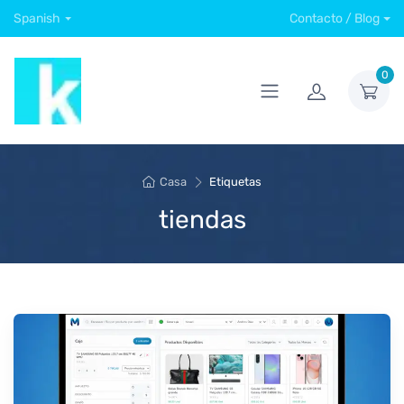
Spanish
Contacto / Blog
0
Casa
Etiquetas
tiendas