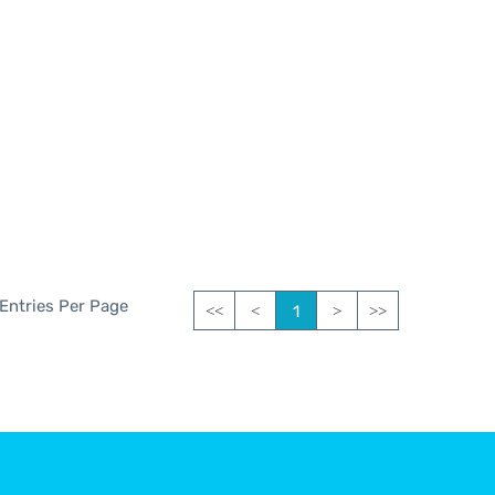
 Entries Per Page
1
<<
<
>
>>