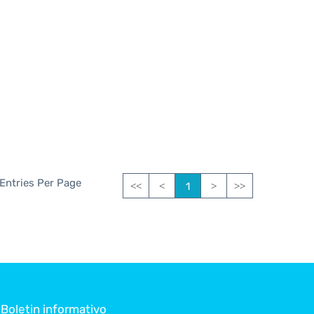
 Entries Per Page
1
<<
<
>
>>
Boletin informativo