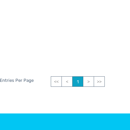
 Entries Per Page
1
<<
<
>
>>