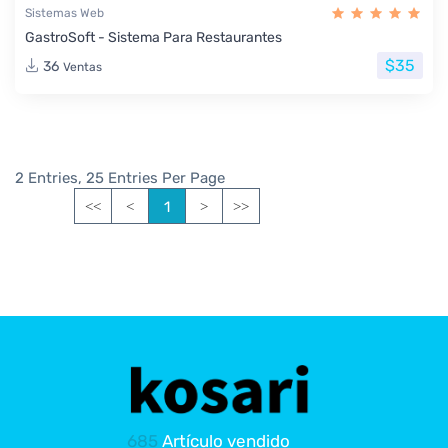
Sistemas Web
GastroSoft - Sistema Para Restaurantes
$35
36
Ventas
2 Entries, 25 Entries Per Page
1
<<
<
>
>>
685
Artículo vendido