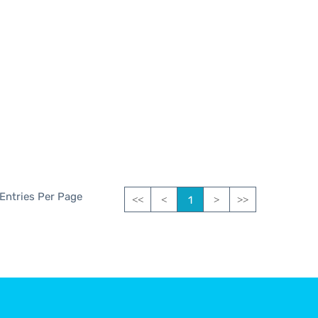
 Entries Per Page
1
<<
<
>
>>