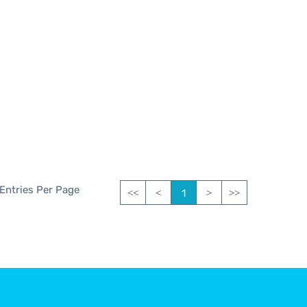
 Entries Per Page
1
<<
<
>
>>