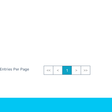
 Entries Per Page
1
<<
<
>
>>