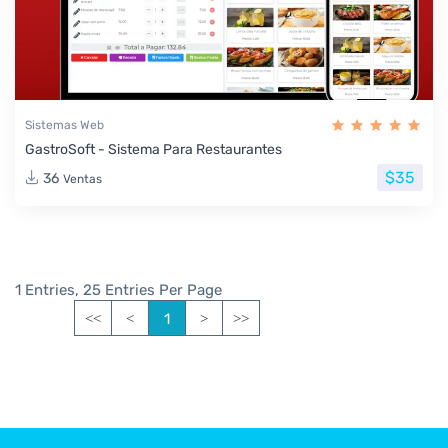
Sistemas Web
GastroSoft - Sistema Para Restaurantes
$35
36
Ventas
1 Entries, 25 Entries Per Page
1
<<
<
>
>>