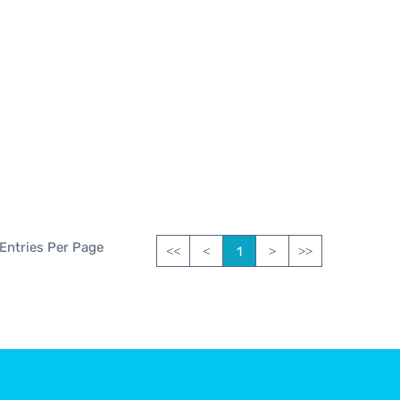
 Entries Per Page
1
<<
<
>
>>