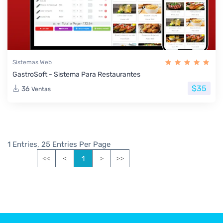
Sistemas Web
GastroSoft - Sistema Para Restaurantes
$35
36
Ventas
1 Entries, 25 Entries Per Page
1
<<
<
>
>>