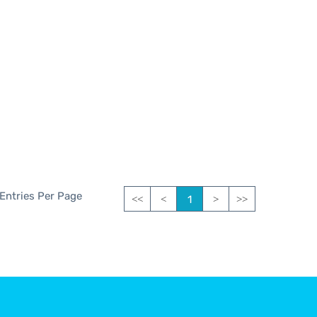
 Entries Per Page
1
<<
<
>
>>