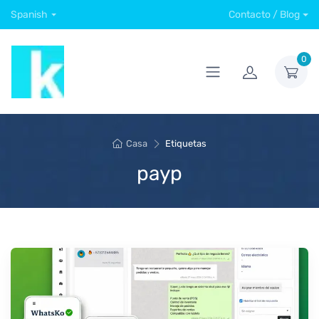
Spanish
Contacto / Blog
0
Casa
Etiquetas
payp