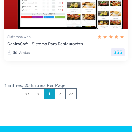
Sistemas Web
GastroSoft - Sistema Para Restaurantes
$35
36
Ventas
1 Entries, 25 Entries Per Page
1
<<
<
>
>>