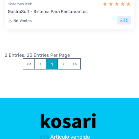
Sistemas Web
GastroSoft - Sistema Para Restaurantes
$35
36
Ventas
2 Entries, 25 Entries Per Page
1
<<
<
>
>>
685
Artículo vendido