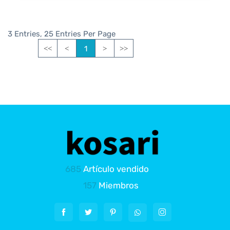
3 Entries, 25 Entries Per Page
1
<<
<
>
>>
685
Artículo vendido
157
Miembros