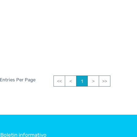
 Entries Per Page
1
<<
<
>
>>
Boletin informativo