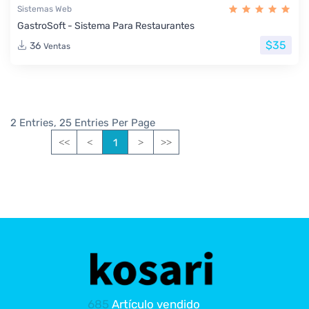
Sistemas Web
GastroSoft - Sistema Para Restaurantes
$35
36
Ventas
2 Entries, 25 Entries Per Page
1
<<
<
>
>>
685
Artículo vendido