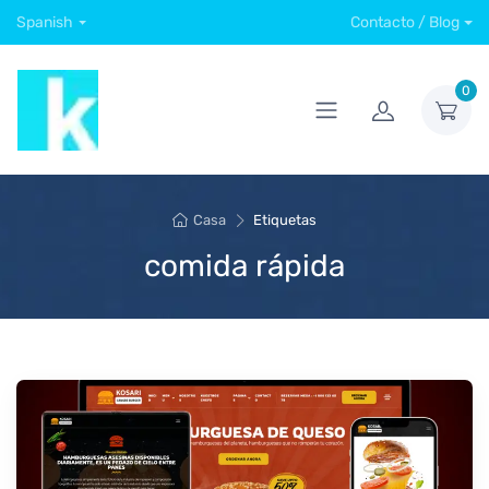
Spanish
Contacto / Blog
0
Casa
Etiquetas
comida rápida