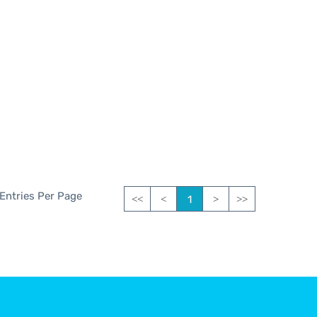
 Entries Per Page
1
<<
<
>
>>