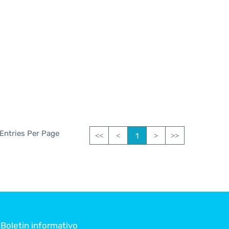
 Entries Per Page
1
<<
<
>
>>
Boletin informativo