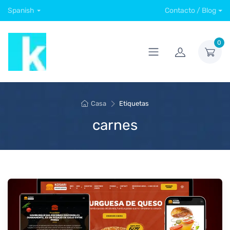
Spanish
Contacto / Blog
0
Casa
Etiquetas
carnes