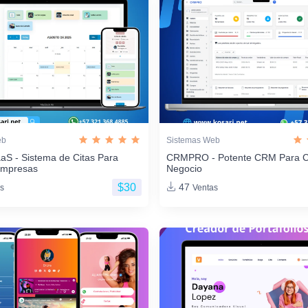
eb
Sistemas Web
aS - Sistema de Citas Para
CRMPRO - Potente CRM Para C
Empresas
Negocio
$30
47
s
Ventas