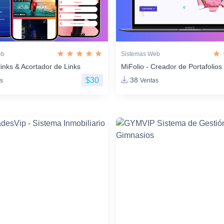
eb
Sistemas Web
links & Acortador de Links
MiFolio - Creador de Portafoli
$30
38
s
Ventas