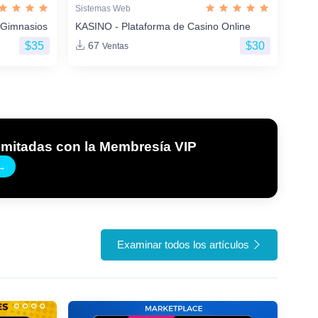
Sistemas Web
 Gimnasios
KASINO - Plataforma de Casino Online
$35
$30
67
Ventas
imitadas con la Membresía VIP
→
Examinar todos los artículos