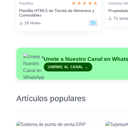
Plantillas
Sistemas W
Plantilla HTML5 de Tienda de Alimentos y
Propiedade
Comestibles
71
Venta
$5
19
Ventas
Unete a Nuestro Canal en What
UNIRME AL CANAL →
Artículos populares