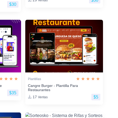
$30
29
Ventas
$30
Plantillas
ne
Cangre Burger - Plantilla Para
Restaurantes
$35
$5
17
Ventas