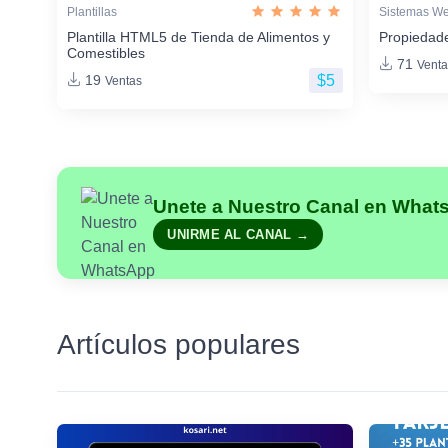
Plantillas
Sistemas W
Plantilla HTML5 de Tienda de Alimentos y
Propiedade
Comestibles
71
Venta
$5
19
Ventas
Unete a Nuestro Canal en What
UNIRME AL CANAL →
Artículos populares