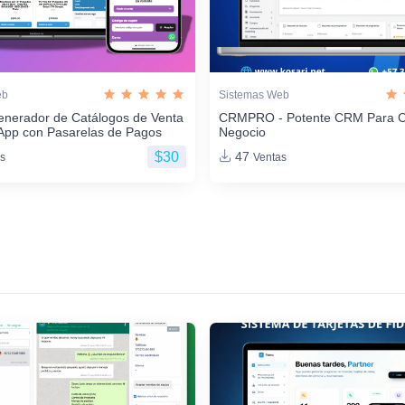
eb
Sistemas Web
enerador de Catálogos de Venta
CRMPRO - Potente CRM Para C
App con Pasarelas de Pagos
Negocio
$30
47
s
Ventas