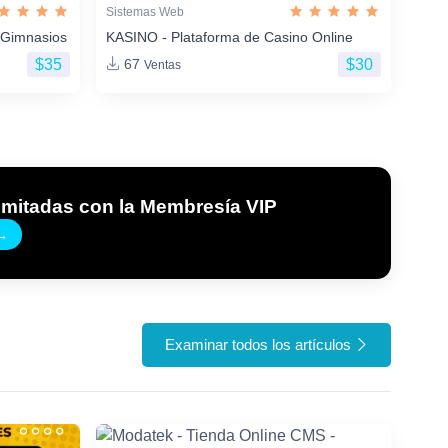
Sistemas Web
 Gimnasios
KASINO - Plataforma de Casino Online
$35
$30
67
Ventas
imitadas con la Membresía VIP
→
Examinar todos los artículos