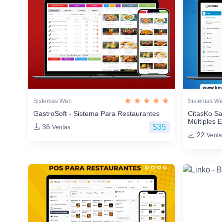
Sistemas Web
Sistemas W
GastroSoft - Sistema Para Restaurantes
CitasKo Sa
Múltiples 
$35
36
Ventas
22
Venta