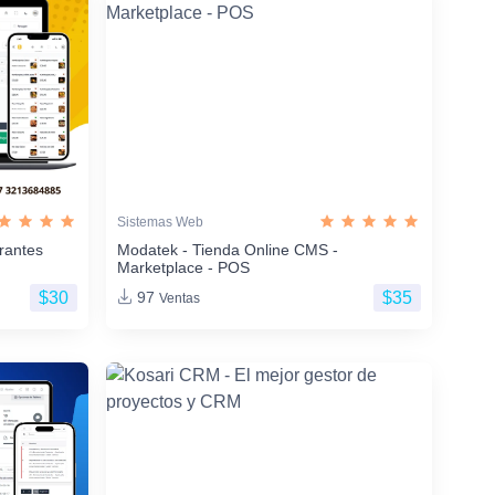
Sistemas Web
rantes
Modatek - Tienda Online CMS -
Marketplace - POS
$30
$35
97
Ventas