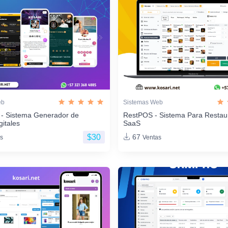
eb
Sistemas Web
 - Sistema Generador de
RestPOS - Sistema Para Restau
gitales
SaaS
$30
67
s
Ventas