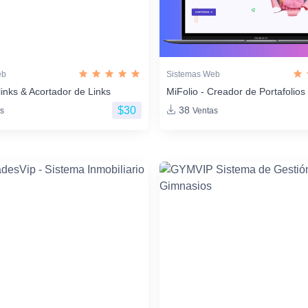
eb
Sistemas Web
links & Acortador de Links
MiFolio - Creador de Portafoli
$30
38
s
Ventas