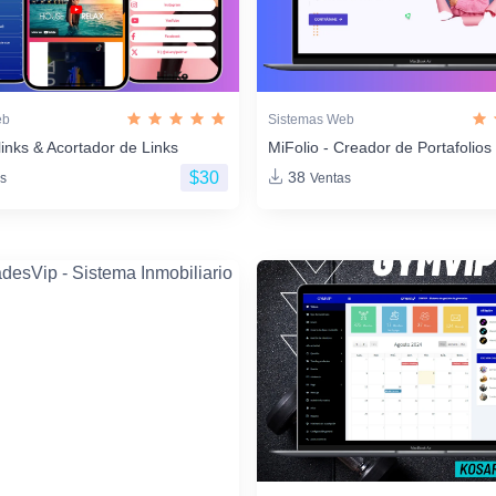
eb
Sistemas Web
links & Acortador de Links
MiFolio - Creador de Portafoli
$30
38
s
Ventas