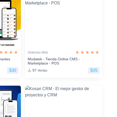
Sistemas Web
rantes
Modatek - Tienda Online CMS -
Marketplace - POS
$30
$35
97
Ventas