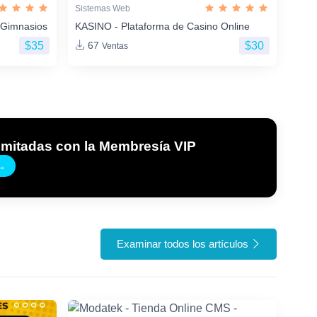
Sistemas Web
 Gimnasios
KASINO - Plataforma de Casino Online
$35
$30
67
Ventas
imitadas con la Membresía VIP
→
Examinar todos los artículos