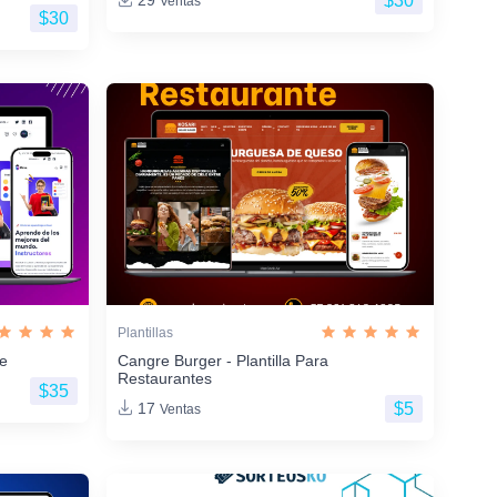
$30
29
Ventas
$30
Plantillas
ne
Cangre Burger - Plantilla Para
Restaurantes
$35
$5
17
Ventas