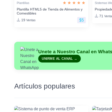
Plantillas
Sistemas W
Plantilla HTML5 de Tienda de Alimentos y
Propiedade
Comestibles
71
Venta
$5
19
Ventas
Unete a Nuestro Canal en What
UNIRME AL CANAL →
Artículos populares