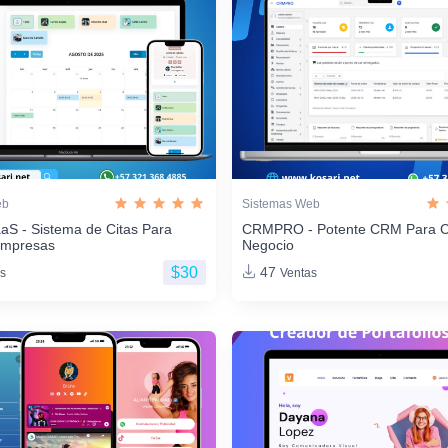
eb
Sistemas Web
aS - Sistema de Citas Para
CRMPRO - Potente CRM Para C
Empresas
Negocio
$30
47
s
Ventas