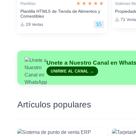
Plantillas
Sistemas W
Plantilla HTML5 de Tienda de Alimentos y
Propiedade
Comestibles
71
Venta
$5
19
Ventas
Unete a Nuestro Canal en What
UNIRME AL CANAL →
Artículos populares