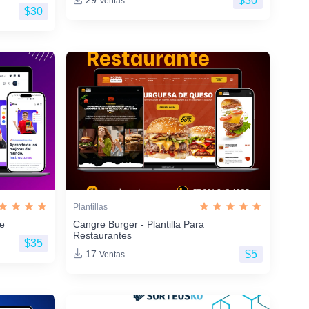
$30
29
Ventas
$30
Plantillas
ne
Cangre Burger - Plantilla Para
Restaurantes
$35
$5
17
Ventas