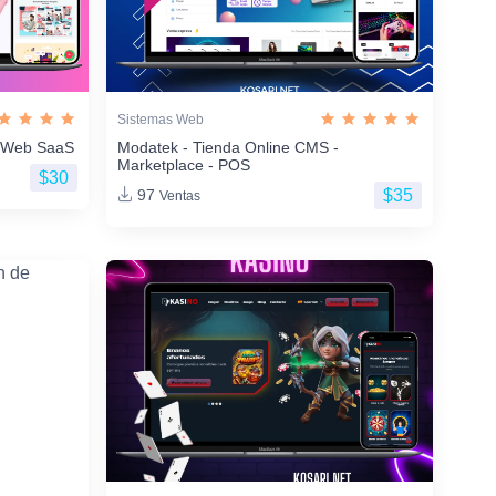
Sistemas Web
os Web SaaS
Modatek - Tienda Online CMS -
Marketplace - POS
$30
$35
97
Ventas