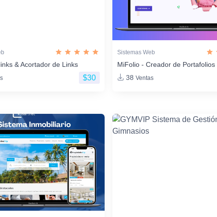
eb
Sistemas Web
links & Acortador de Links
MiFolio - Creador de Portafoli
$30
38
s
Ventas