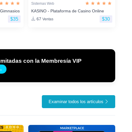
Sistemas Web
 Gimnasios
KASINO - Plataforma de Casino Online
$35
$30
67
Ventas
imitadas con la Membresía VIP
→
Examinar todos los artículos