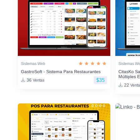
Sistemas Web
Sistemas W
GastroSoft - Sistema Para Restaurantes
CitasKo Sa
Múltiples 
$35
36
Ventas
22
Venta