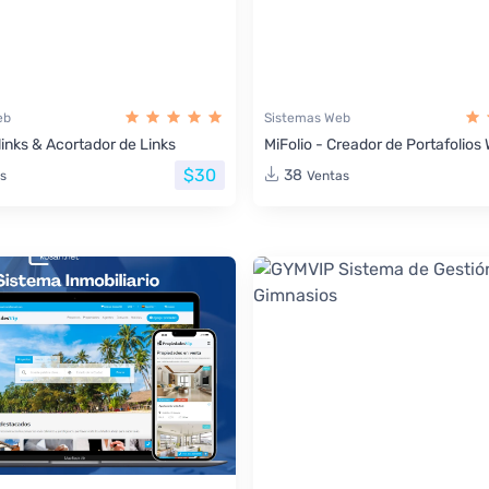
eb
Sistemas Web
links & Acortador de Links
MiFolio - Creador de Portafolio
$30
38
s
Ventas