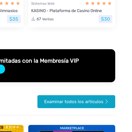
Sistemas Web
Gimnasios
KASINO - Plataforma de Casino Online
$35
$30
67
Ventas
imitadas con la Membresía VIP
→
Examinar todos los artículos