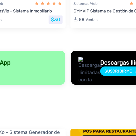
eb
Sistemas Web
sVip - Sistema Inmobiliario
GYMVIP Sistema de Gestión de 
$30
88
s
Ventas
sApp
Descargas Il
SUSCRIBIRME 