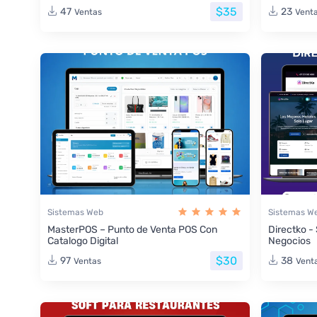
$35
47
23
Ventas
Vent
Sistemas Web
Sistemas W
MasterPOS – Punto de Venta POS Con
Directko -
Catalogo Digital
Negocios
$30
97
38
Ventas
Vent