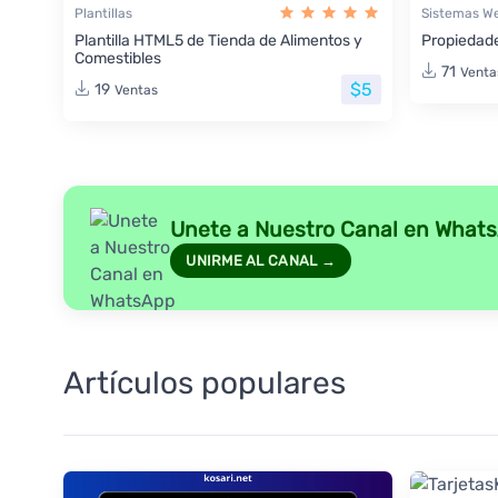
Plantillas
Sistemas W
Plantilla HTML5 de Tienda de Alimentos y
Propiedade
Comestibles
71
Venta
$5
19
Ventas
Unete a Nuestro Canal en What
UNIRME AL CANAL →
Artículos populares