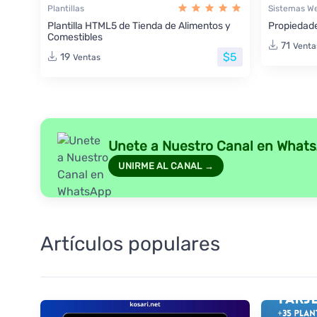
Plantillas
Sistemas W
Plantilla HTML5 de Tienda de Alimentos y
Propiedade
Comestibles
71
Venta
$5
19
Ventas
Unete a Nuestro Canal en What
UNIRME AL CANAL →
Artículos populares