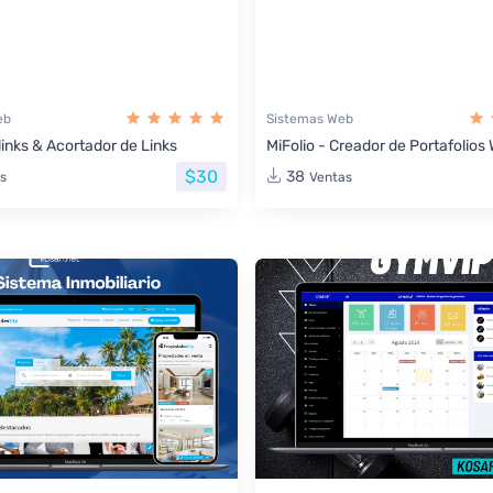
eb
Sistemas Web
links & Acortador de Links
MiFolio - Creador de Portafolio
$30
38
s
Ventas