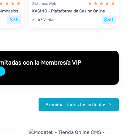
Sistemas Web
Gimnasios
KASINO - Plataforma de Casino Online
$35
$30
67
Ventas
imitadas con la Membresía VIP
→
Examinar todos los artículos