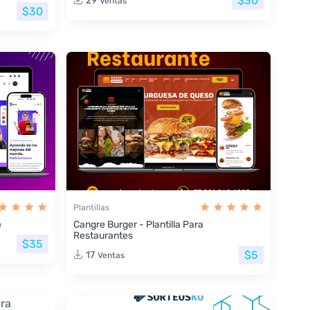
$30
29
Ventas
$30
Plantillas
e
Cangre Burger - Plantilla Para
Restaurantes
$35
$5
17
Ventas