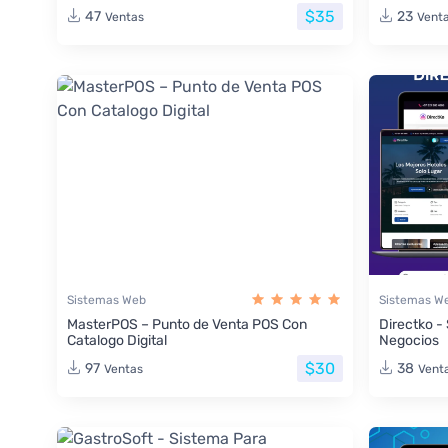
$35
47
23
Ventas
Vent
Sistemas Web
Sistemas W
MasterPOS – Punto de Venta POS Con
Directko -
Catalogo Digital
Negocios
$30
97
38
Ventas
Vent