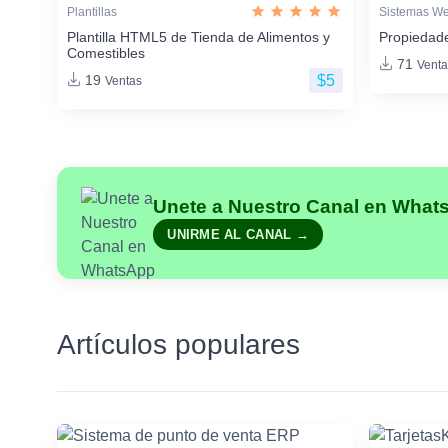
Plantillas
Sistemas W
Plantilla HTML5 de Tienda de Alimentos y
Propiedade
Comestibles
71
Venta
$5
19
Ventas
Unete a Nuestro Canal en What
UNIRME AL CANAL →
Artículos populares