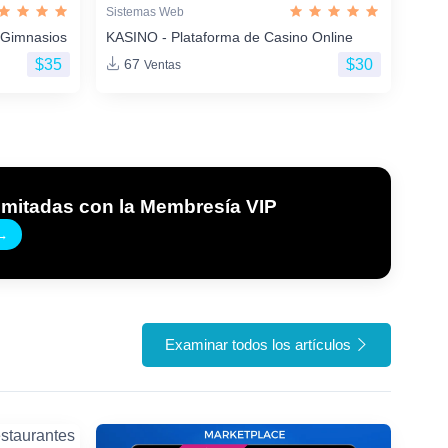
Sistemas Web
 Gimnasios
KASINO - Plataforma de Casino Online
$35
$30
67
Ventas
imitadas con la Membresía VIP
→
Examinar todos los artículos