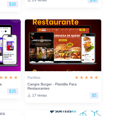
$30
29
Ventas
$30
Plantillas
ne
Cangre Burger - Plantilla Para
Restaurantes
$35
$5
17
Ventas