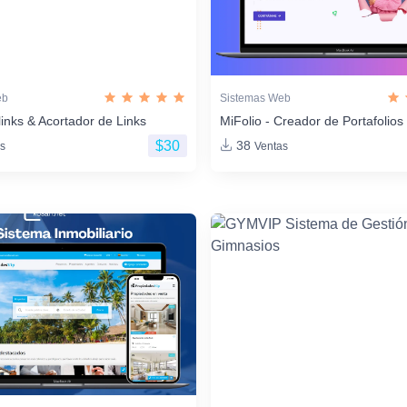
eb
Sistemas Web
links & Acortador de Links
MiFolio - Creador de Portafoli
$30
38
s
Ventas