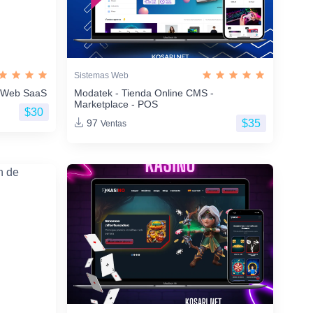
Sistemas Web
os Web SaaS
Modatek - Tienda Online CMS -
Marketplace - POS
$30
$35
97
Ventas