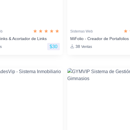
eb
Sistemas Web
links & Acortador de Links
MiFolio - Creador de Portafoli
$30
38
s
Ventas