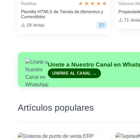
Plantillas
Sistemas W
Plantilla HTML5 de Tienda de Alimentos y
Propiedade
Comestibles
71
Venta
$5
19
Ventas
Unete a Nuestro Canal en What
UNIRME AL CANAL →
Artículos populares