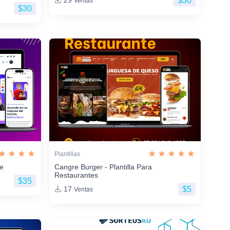
$30
29
Ventas
$30
Plantillas
ne
Cangre Burger - Plantilla Para
Restaurantes
$35
$5
17
Ventas