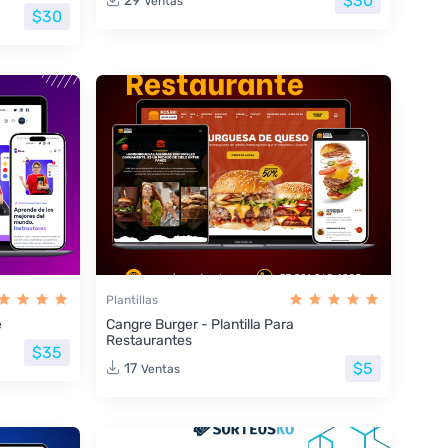
$30
29
Ventas
$30
Plantillas
e
Cangre Burger - Plantilla Para
Restaurantes
$35
$5
17
Ventas