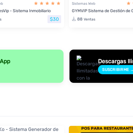
eb
Sistemas Web
sVip - Sistema Inmobiliario
GYMVIP Sistema de Gestión de 
$30
88
s
Ventas
sApp
Descargas Il
SUSCRIBIRME 