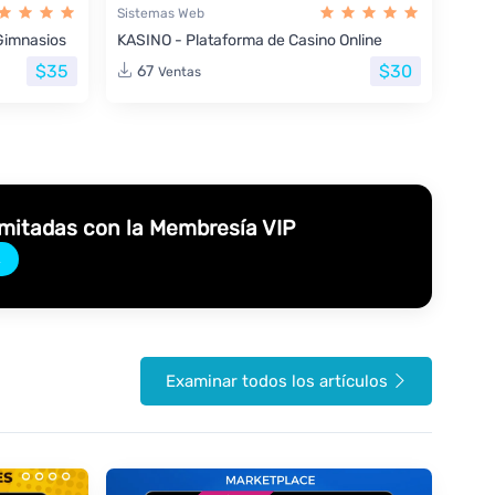
Sistemas Web
Gimnasios
KASINO - Plataforma de Casino Online
$35
$30
67
Ventas
imitadas con la Membresía VIP
→
Examinar todos los artículos