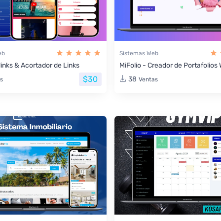
eb
Sistemas Web
links & Acortador de Links
MiFolio - Creador de Portafolio
$30
38
s
Ventas