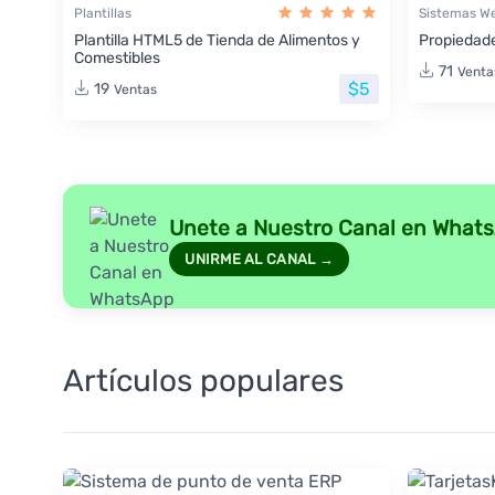
Plantillas
Sistemas W
Plantilla HTML5 de Tienda de Alimentos y
Propiedade
Comestibles
71
Venta
$5
19
Ventas
Unete a Nuestro Canal en What
UNIRME AL CANAL →
Artículos populares