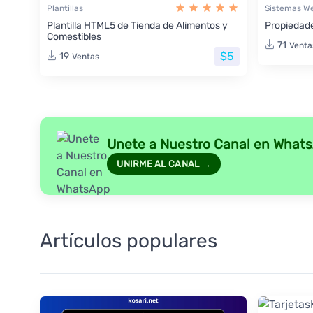
Plantillas
Sistemas W
Plantilla HTML5 de Tienda de Alimentos y
Propiedade
Comestibles
71
Venta
$5
19
Ventas
Unete a Nuestro Canal en What
UNIRME AL CANAL →
Artículos populares