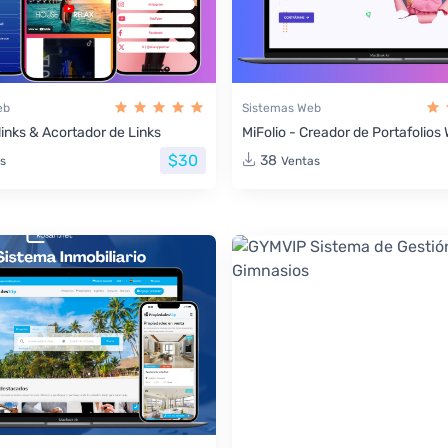
eb
Sistemas Web
links & Acortador de Links
MiFolio - Creador de Portafolio
$30
38
s
Ventas