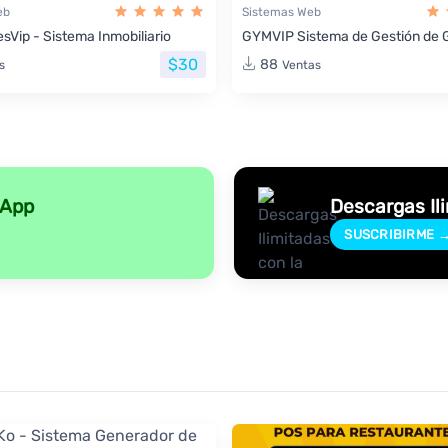
eb
Sistemas Web
sVip - Sistema Inmobiliario
GYMVIP Sistema de Gestión de 
$30
88
s
Ventas
sApp
Descargas Il
SUSCRIBIRME 