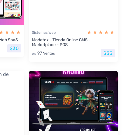
Sistemas Web
s Web SaaS
Modatek - Tienda Online CMS -
Marketplace - POS
$30
$35
97
Ventas