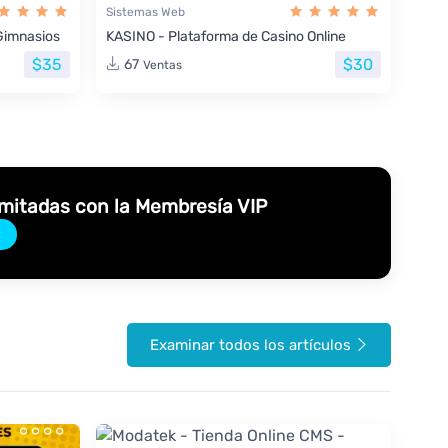
Sistemas Web
Gimnasios
KASINO - Plataforma de Casino Online
$35
$30
67
Ventas
imitadas con la Membresía VIP
→
Examinar todos los artículos