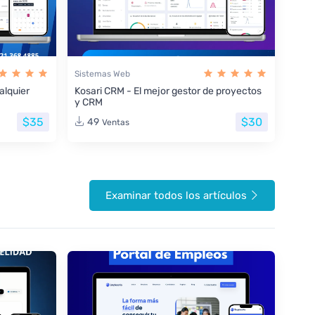
Sistemas Web
lquier
Kosari CRM - El mejor gestor de proyectos
y CRM
$35
$30
49
Ventas
Examinar todos los artículos