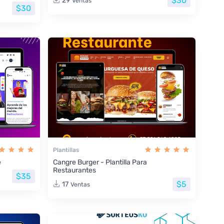
$30
29
Ventas
$30
Plantillas
e
Cangre Burger - Plantilla Para
Restaurantes
$35
$5
17
Ventas