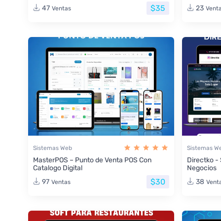
$35
47
23
Ventas
Vent
Sistemas Web
Sistemas W
MasterPOS – Punto de Venta POS Con
Directko -
Catalogo Digital
Negocios
$30
97
38
Ventas
Vent