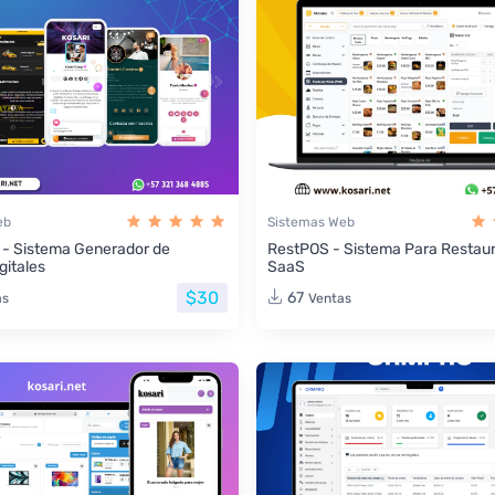
eb
Sistemas Web
 - Sistema Generador de
RestPOS - Sistema Para Restau
gitales
SaaS
$30
67
as
Ventas