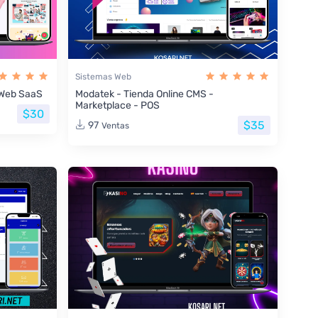
Sistemas Web
s Web SaaS
Modatek - Tienda Online CMS -
Marketplace - POS
$30
$35
97
Ventas