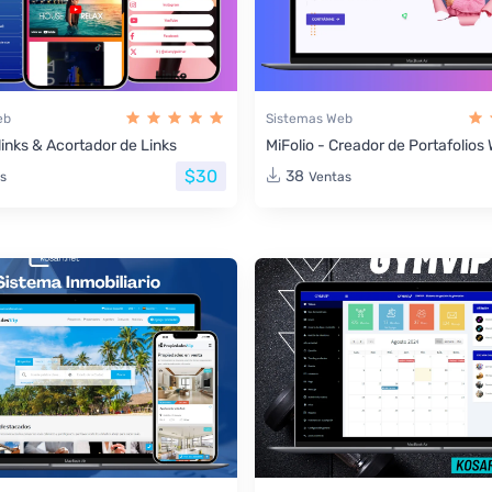
eb
Sistemas Web
links & Acortador de Links
MiFolio - Creador de Portafolio
$30
38
s
Ventas