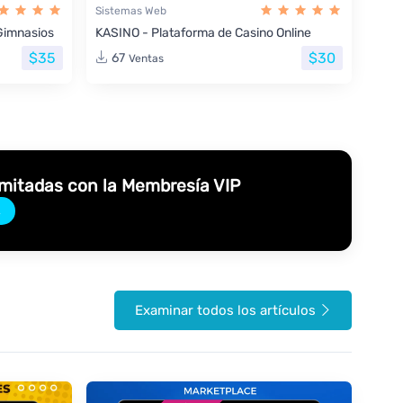
Sistemas Web
Gimnasios
KASINO - Plataforma de Casino Online
$35
$30
67
Ventas
imitadas con la Membresía VIP
→
Examinar todos los artículos