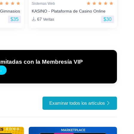
Sistemas Web
 Gimnasios
KASINO - Plataforma de Casino Online
$35
$30
67
Ventas
imitadas con la Membresía VIP
→
Examinar todos los artículos