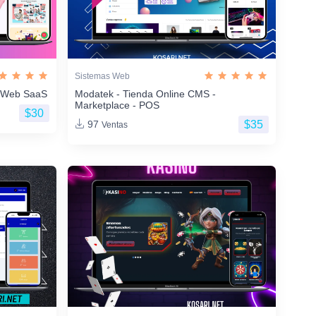
Sistemas Web
os Web SaaS
Modatek - Tienda Online CMS -
Marketplace - POS
$30
$35
97
Ventas