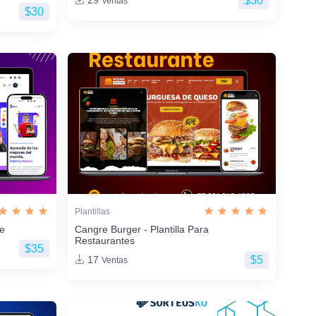
$30
29
Ventas
$30
Plantillas
ne
Cangre Burger - Plantilla Para
Restaurantes
$35
$5
17
Ventas