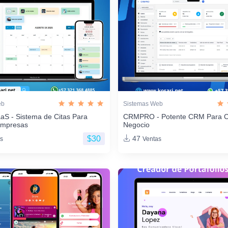
eb
Sistemas Web
aS - Sistema de Citas Para
CRMPRO - Potente CRM Para C
Empresas
Negocio
$30
47
s
Ventas