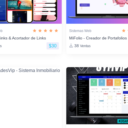
eb
Sistemas Web
links & Acortador de Links
MiFolio - Creador de Portafoli
$30
38
s
Ventas