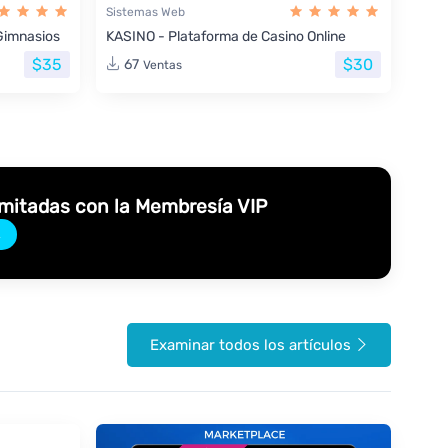
Sistemas Web
Gimnasios
KASINO - Plataforma de Casino Online
$35
$30
67
Ventas
imitadas con la Membresía VIP
→
Examinar todos los artículos