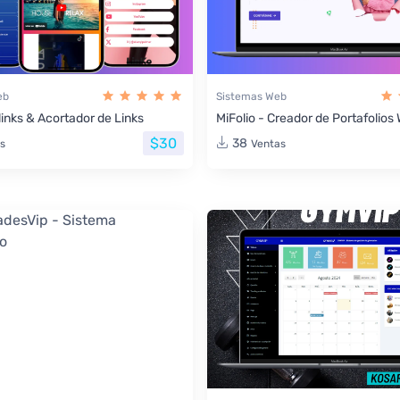
eb
Sistemas Web
links & Acortador de Links
MiFolio - Creador de Portafolio
$30
38
s
Ventas