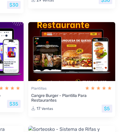
$30
29
Ventas
$30
Plantillas
e
Cangre Burger - Plantilla Para
Restaurantes
$35
$5
17
Ventas