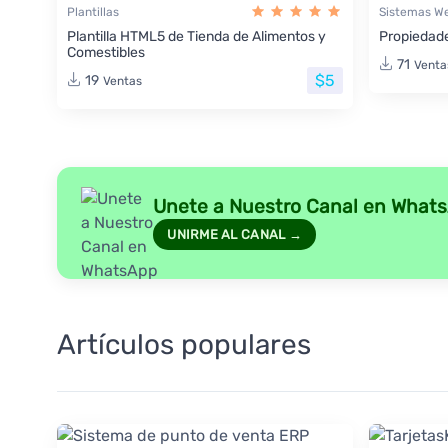
Plantillas
Sistemas W
Plantilla HTML5 de Tienda de Alimentos y
Propiedade
Comestibles
71
Venta
$5
19
Ventas
Unete a Nuestro Canal en What
UNIRME AL CANAL →
Artículos populares