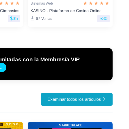
Sistemas Web
 Gimnasios
KASINO - Plataforma de Casino Online
$35
$30
67
Ventas
imitadas con la Membresía VIP
→
Examinar todos los artículos