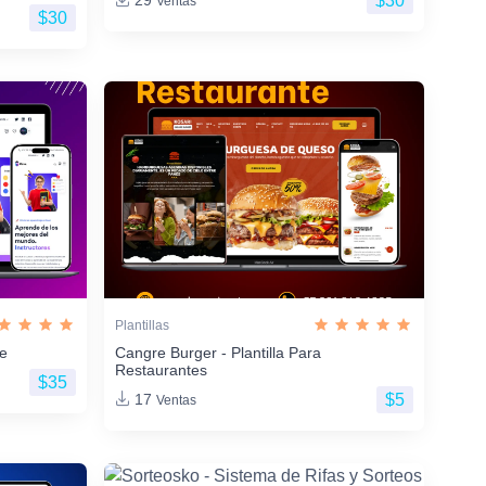
$30
29
Ventas
$30
Plantillas
ne
Cangre Burger - Plantilla Para
Restaurantes
$35
$5
17
Ventas