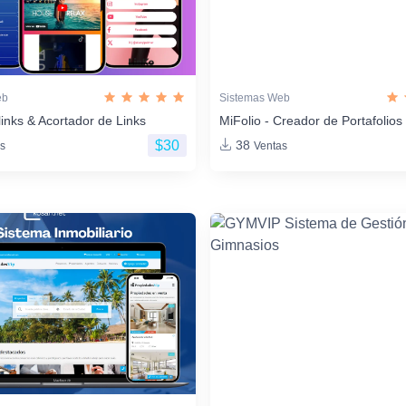
eb
Sistemas Web
links & Acortador de Links
MiFolio - Creador de Portafoli
$30
38
s
Ventas