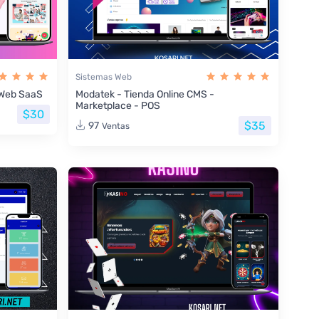
Sistemas Web
s Web SaaS
Modatek - Tienda Online CMS -
Marketplace - POS
$30
$35
97
Ventas