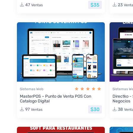
$35
47
23
Ventas
Vent
Sistemas Web
Sistemas W
MasterPOS – Punto de Venta POS Con
Directko -
Catalogo Digital
Negocios
$30
97
38
Ventas
Vent