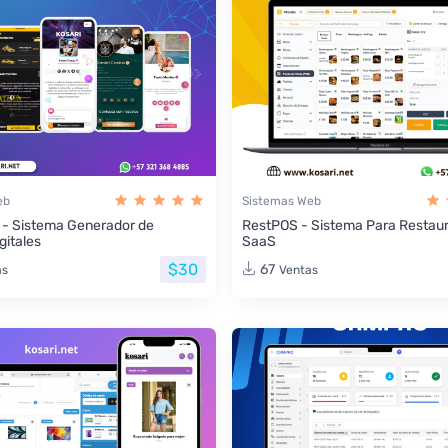
eb
Sistemas Web
 - Sistema Generador de
RestPOS - Sistema Para Restau
gitales
SaaS
$30
67
as
Ventas