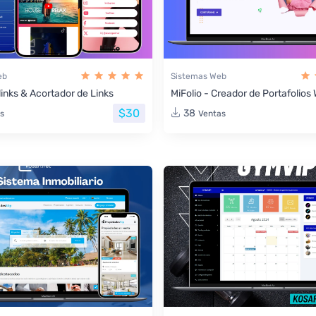
eb
Sistemas Web
links & Acortador de Links
MiFolio - Creador de Portafolio
$30
38
s
Ventas