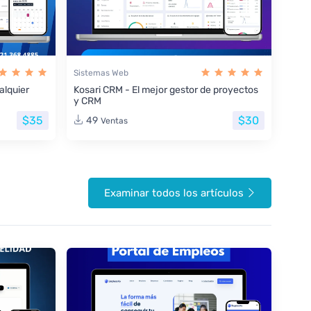
Sistemas Web
lquier
Kosari CRM - El mejor gestor de proyectos
y CRM
$35
$30
49
Ventas
Examinar todos los artículos