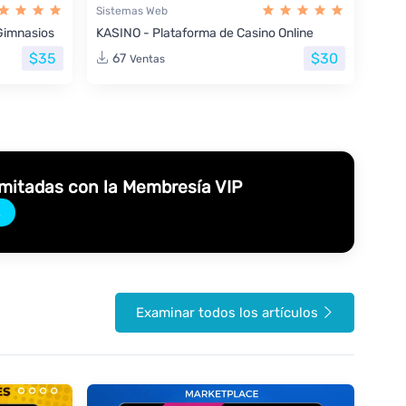
Sistemas Web
Gimnasios
KASINO - Plataforma de Casino Online
$35
$30
67
Ventas
imitadas con la Membresía VIP
→
Examinar todos los artículos