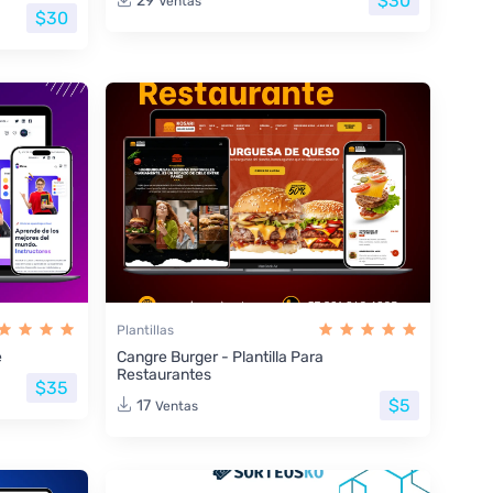
$30
29
Ventas
$30
Plantillas
e
Cangre Burger - Plantilla Para
Restaurantes
$35
$5
17
Ventas