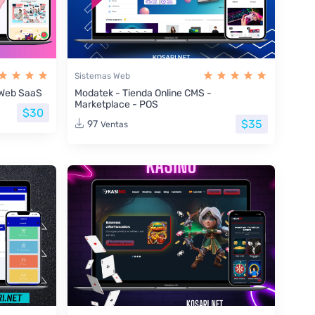
Sistemas Web
s Web SaaS
Modatek - Tienda Online CMS -
Marketplace - POS
$30
$35
97
Ventas