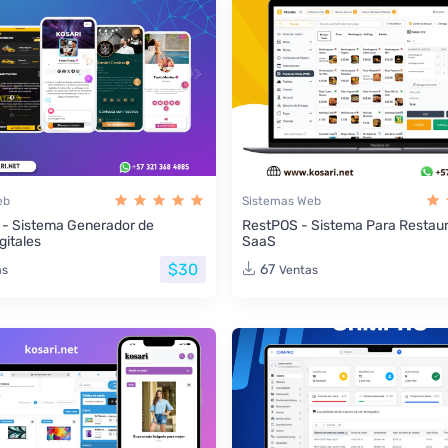
eb
Sistemas Web
 - Sistema Generador de
RestPOS - Sistema Para Restau
gitales
SaaS
$30
67
as
Ventas