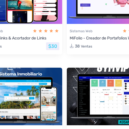
eb
Sistemas Web
links & Acortador de Links
MiFolio - Creador de Portafolio
$30
38
s
Ventas