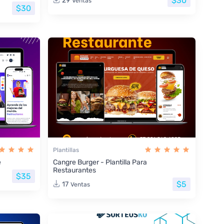
$30
29
Ventas
$30
Plantillas
e
Cangre Burger - Plantilla Para
Restaurantes
$35
$5
17
Ventas