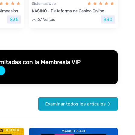
Sistemas Web
Gimnasios
KASINO - Plataforma de Casino Online
$35
$30
67
Ventas
imitadas con la Membresía VIP
→
Examinar todos los artículos