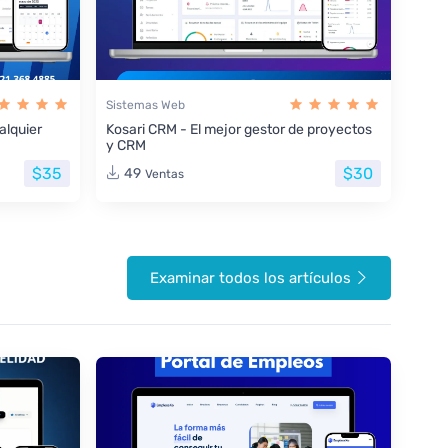
Sistemas Web
lquier
Kosari CRM - El mejor gestor de proyectos
y CRM
$35
$30
49
Ventas
Examinar todos los artículos