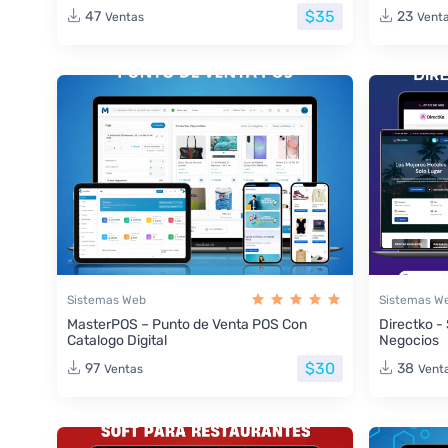
$35
47
23
Ventas
Vent
Sistemas Web
Sistemas W
MasterPOS – Punto de Venta POS Con
Directko -
Catalogo Digital
Negocios
$30
97
38
Ventas
Vent