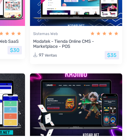
Sistemas Web
s Web SaaS
Modatek - Tienda Online CMS -
Marketplace - POS
$30
$35
97
Ventas