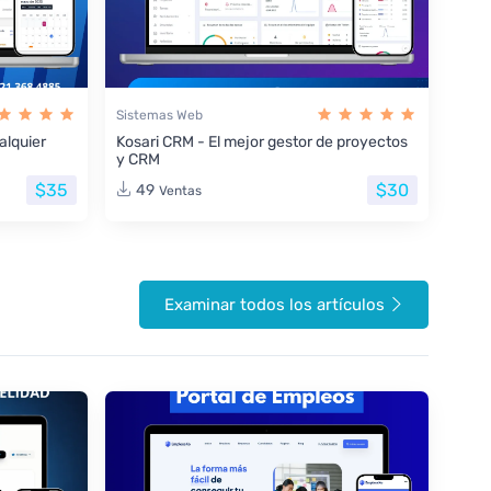
Sistemas Web
lquier
Kosari CRM - El mejor gestor de proyectos
y CRM
$35
$30
49
Ventas
Examinar todos los artículos