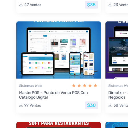
$35
47
23
Ventas
Vent
Sistemas Web
Sistemas W
MasterPOS – Punto de Venta POS Con
Directko -
Catalogo Digital
Negocios
$30
97
38
Ventas
Vent