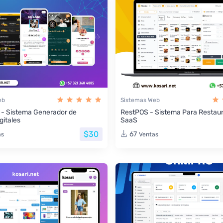
eb
Sistemas Web
 - Sistema Generador de
RestPOS - Sistema Para Restau
gitales
SaaS
$30
67
as
Ventas