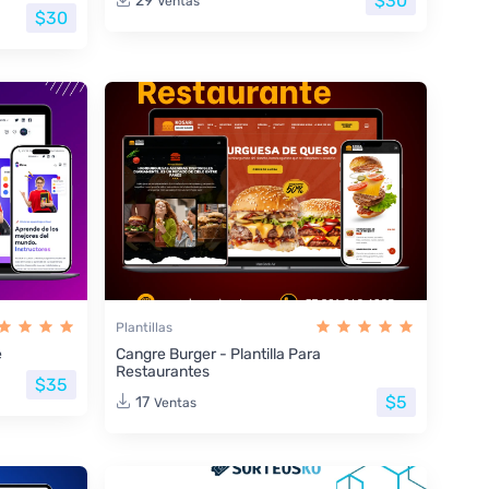
$30
29
Ventas
$30
Plantillas
e
Cangre Burger - Plantilla Para
Restaurantes
$35
$5
17
Ventas