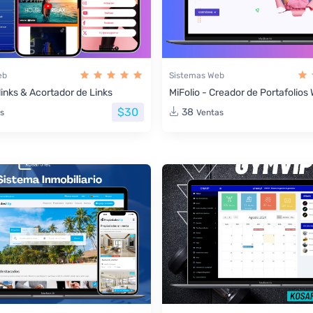
eb
Sistemas Web
links & Acortador de Links
MiFolio - Creador de Portafolio
$30
38
s
Ventas