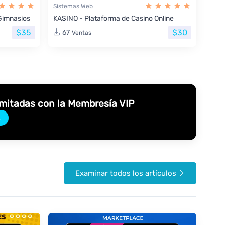
Sistemas Web
Gimnasios
KASINO - Plataforma de Casino Online
$35
$30
67
Ventas
imitadas con la Membresía VIP
→
Examinar todos los artículos