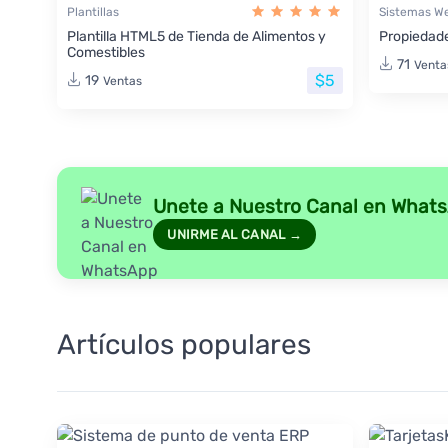
Plantillas
Sistemas W
Plantilla HTML5 de Tienda de Alimentos y
Propiedade
Comestibles
71
Venta
$5
19
Ventas
Unete a Nuestro Canal en What
UNIRME AL CANAL →
Artículos populares