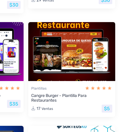
$30
29
Ventas
$30
Plantillas
e
Cangre Burger - Plantilla Para
Restaurantes
$35
$5
17
Ventas