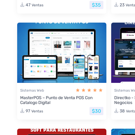
$35
47
23
Ventas
Vent
Sistemas Web
Sistemas W
MasterPOS – Punto de Venta POS Con
Directko -
Catalogo Digital
Negocios
$30
97
38
Ventas
Vent