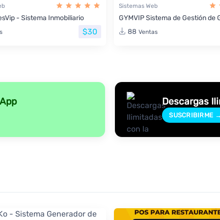
eb
Sistemas Web
sVip - Sistema Inmobiliario
GYMVIP Sistema de Gestión de 
$30
88
s
Ventas
sApp
Descargas Il
SUSCRIBIRME 