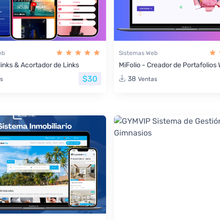
eb
Sistemas Web
links & Acortador de Links
MiFolio - Creador de Portafolio
$30
38
s
Ventas