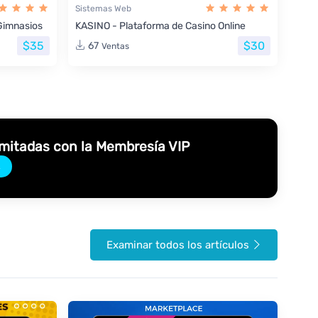
Sistemas Web
Gimnasios
KASINO - Plataforma de Casino Online
$35
$30
67
Ventas
imitadas con la Membresía VIP
→
Examinar todos los artículos