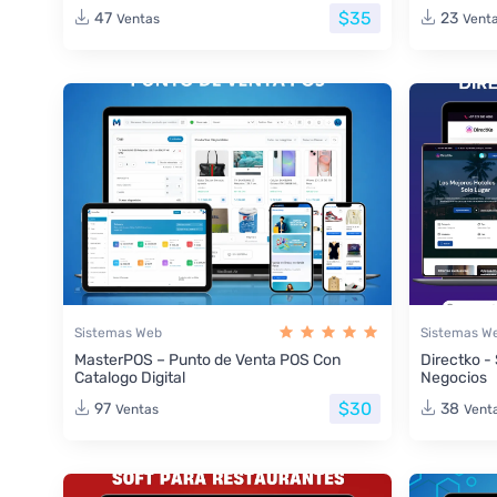
$35
47
23
Ventas
Vent
Sistemas Web
Sistemas W
MasterPOS – Punto de Venta POS Con
Directko -
Catalogo Digital
Negocios
$30
97
38
Ventas
Vent