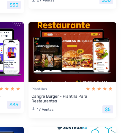
$30
29
Ventas
$30
Plantillas
e
Cangre Burger - Plantilla Para
Restaurantes
$35
$5
17
Ventas