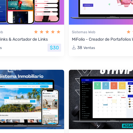
eb
Sistemas Web
links & Acortador de Links
MiFolio - Creador de Portafolio
$30
38
s
Ventas