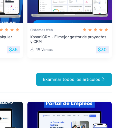
Sistemas Web
lquier
Kosari CRM - El mejor gestor de proyectos
y CRM
$35
$30
49
Ventas
Examinar todos los artículos