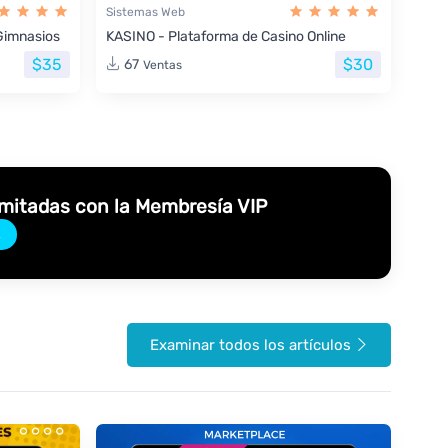
Sistemas Web
Gimnasios
KASINO - Plataforma de Casino Online
$35
$30
67
Ventas
imitadas con la Membresía VIP
→
Examinar todos los artículos