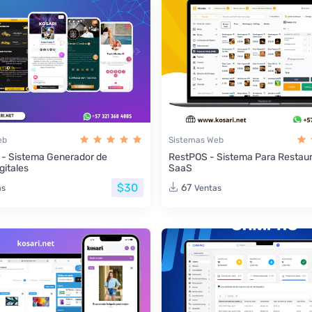
eb
Sistemas Web
 - Sistema Generador de
RestPOS - Sistema Para Restau
gitales
SaaS
$30
67
as
Ventas