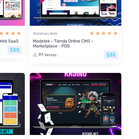
Sistemas Web
s Web SaaS
Modatek - Tienda Online CMS -
Marketplace - POS
$30
$35
97
Ventas